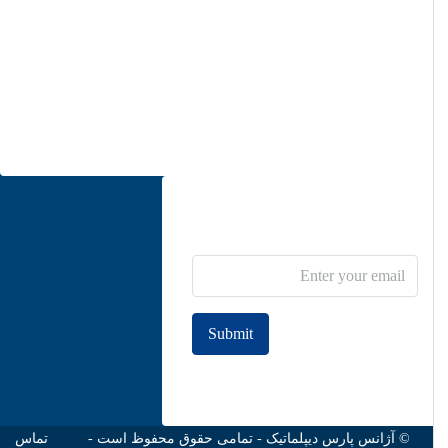
زعفرانيه، مقدس اردبيلی ، نبش خيابان حيدری، پلاك ٣٤،
طبقه دوم، واحد ٥
info@parsdiplomatic.com
تماس با ما
اشتراک خبرنامه
Submit
Join to our newsletter
© آژانس پارس دیپلماتیک - تمامی حقوق محفوظ است -
تماس