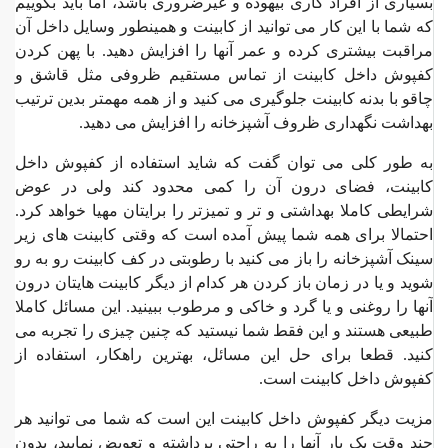
بسیاری از افراد کاری بیهوده و غیرضروری باشد، اما باید بگوییم
که شما با این کار می توانید از کابینت و همینطور وسایل داخل آن
مراقبت بیشتری کرده و عمر آنها را افزایش دهید. با پهن کردن
کفپوش داخل کابینت از تماس مستقیم ظروفی مثل قاشق و
چاقو با بدنه کابینت جلوگیری می کنید و از همه مهمتر بدین ترتیب
بهداشت نگهداری ظروف آشپزخانه را افزایش می دهید.
به طور کلی می توان گفت که شاید استفاده از کفپوش داخل
کابینت، فضای درون آن را کمی محدود کند ولی در عوض
شرایطی کاملا بهداشتی و تر و تمیزتر را برایتان مهیا خواهد کرد.
احتمالا برای همه شما پیش آمده است که وقتی کابینت های زیر
سینک آشپزخانه را باز می کنید با رطوبتی در کف کابینت رو به رو
شوید و یا در زمان باز کردن هر کدام از دیگر کابینت هایتان درون
آنها را روغنی و یا گرد و خاکی و مرطوب ببینید. این مسائل کاملا
طبیعی هستند و این فقط شما نیستید که چنین چیزی را تجربه می
کنید. قطعا برای حل این مسائل، بهترین راهکار، استفاده از
کفپوش داخل کابینت است.
مزیت دیگر کفپوش داخل کابینت این است که شما می توانید هر
چند وقت یک بار آنها را به راحتی برداشته و تعویض نمایید، بدون