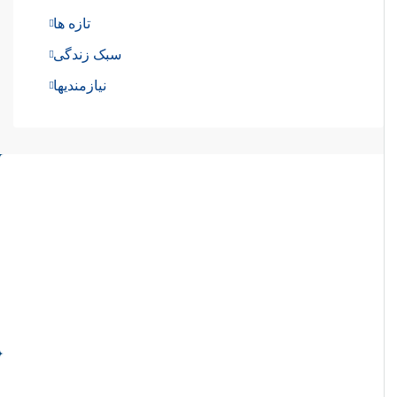
تازه ها
سبک زندگی
نیازمندیها
درباره ما
مشاور مورد اعتماد شما در ایران. ما با اغلب سفارتخانه ها و
شرکتهای بین المللی در ایران همکاری کرده ایم. کار بر روی
ساختمانهای برند در شمال تهران تخصص ماست.
ادامه مطلب
شعبه 1